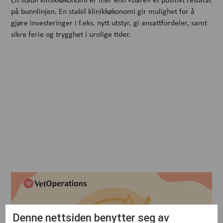
på bunnlinjen. En stabil klinikkøkonomi gir mulighet for å
gjøre investeringer i f.eks. nytt utstyr, gi ansattfordeler, samt
sikre ferie og trygghet i urolige tider.
Denne nettsiden benytter seg av