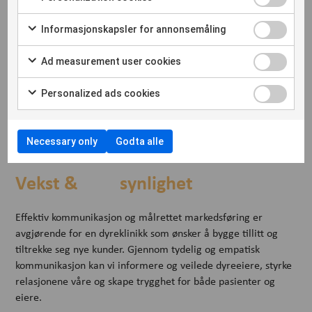
Informasjonskapsler for annonsemåling
Ad measurement user cookies
Personalized ads cookies
Necessary only
Godta alle
Vekst & synlighet
Effektiv kommunikasjon og målrettet markedsføring er
avgjørende for en dyreklinikk som ønsker å bygge tillitt og
tiltrekke seg nye kunder. Gjennom tydelig og empatisk
kommunikasjon kan vi informere og veilede dyreeiere, styrke
relasjonene våre og skape trygghet for både pasienter og
eiere.