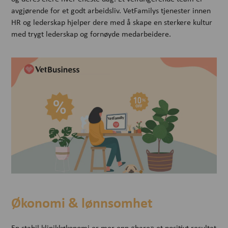
avgjørende for et godt arbeidsliv. VetFamilys tjenester innen
HR og lederskap hjelper dere med å skape en sterkere kultur
med trygt lederskap og fornøyde medarbeidere.
Økonomi & lønnsomhet
En stabil klinikkøkonomi er mer enn «bare» et positivt resultat