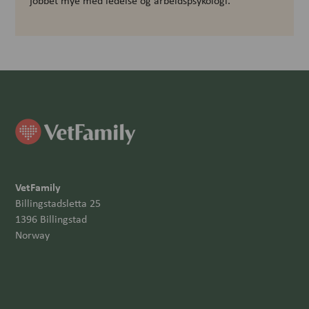
jobbet mye med ledelse og arbeidspsykologi.
VetFamily
Billingstadsletta 25
1396 Billingstad
Norway