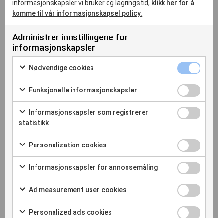
informasjonskapsler vi bruker og lagringstid,
klikk her for å
tilpasset klinikkens logo og farger
komme til vår informasjonskapsel policy.
Administrer innstillingene for
informasjonskapsler
Hvorfor investere i Skala?
Nødvendige cookies
Funksjonelle informasjonskapsler
Informasjonskapsler som registrerer
statistikk
Personalization cookies
Informasjonskapsler for annonsemåling
Ad measurement user cookies
Personalized ads cookies