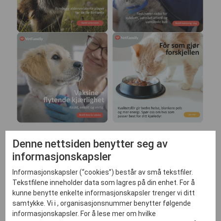
Lag profesjonelle annonser til sosiale
Denne nettsiden benytter seg av
medier og lokalaviser på få minutter - uten
informasjonskapsler
behov for markedsføringskompetanse.
Informasjonskapsler (“cookies”) består av små tekstfiler.
Tekstfilene inneholder data som lagres på din enhet. For å
kunne benytte enkelte informasjonskapsler trenger vi ditt
Skala er en annonseplattform som gjør det enkelt å lage og
samtykke. Vi i , organisasjonsnummer benytter følgende
publisere digitale annonser. Med ferdige maler kan dere
informasjonskapsler. For å lese mer om hvilke
raskt markedsføre tjenester, kampanjer og sesongtilbud -