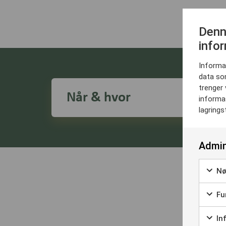
Denn
info
Informas
data so
trenger 
Når & hvor
informas
lagrings
Admin
Nø
Fun
Fored
Inf