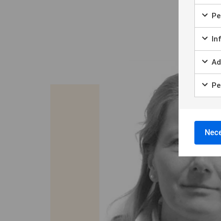
Per
In
Ad
Per
Nece