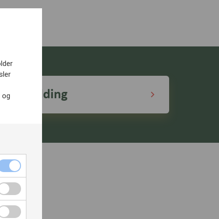
lder
sler
Påmelding
r og