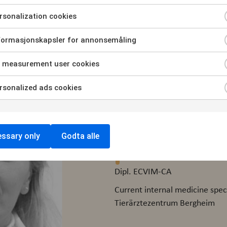
sonalization cookies
formasjonskapsler for annonsemåling
 measurement user cookies
sonalized ads cookies
ssary only
Godta alle
Dr. Christiane
Dipl. ECVIM-CA
Current internal medicine spec
Tierärztezentrum Bergheim