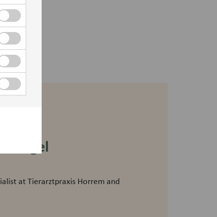
 Stengel
ialist at Tierarztpraxis Horrem and