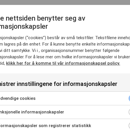
e nettsiden benytter seg av
rmasjonskapsler
jonskapsler (“cookies”) består av små tekstfiler. Tekstfilene inneho
m lagres på din enhet. For å kunne benytte enkelte informasjonskap
vi ditt samtykke. Vi i , organisasjonsnummer benytter følgende
Pris
jonskapsler. For å lese mer om hvilke informasjonskapsler vi bruke
tid,
klikk her for å komme til vår informasjonskapsel policy.
istrer innstillingene for informasjonskapsler
dvendige cookies
ksjonelle informasjonskapsler
ragsholdere:
ormasjonskapsler som registrerer statistikk